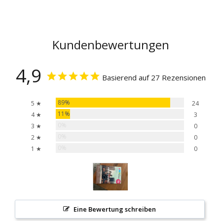
Kundenbewertungen
4,9
Basierend auf 27 Rezensionen
89%
5 ★
24
11%
4 ★
3
0%
3 ★
0
0%
2 ★
0
0%
1 ★
0
Eine Bewertung schreiben