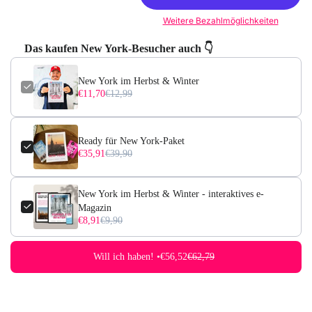
Weitere Bezahlmöglichkeiten
Das kaufen New York-Besucher auch 👇
New York im Herbst & Winter
€11,70
€12,99
Ready für New York-Paket
€35,91
€39,90
New York im Herbst & Winter - interaktives e-
Magazin
€8,91
€9,90
Will ich haben! •
€56,52
€62,79